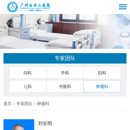
专家团队
内科
外科
妇科
儿科
中医科
肿瘤科
首页
>
专家团队
>
肿瘤科
刘长明