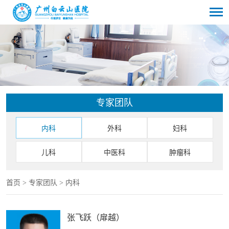
专家团队
内科
外科
妇科
儿科
中医科
肿瘤科
首页
>
专家团队
>
内科
张飞跃（扉越）