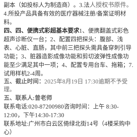
人授权书原件。
副本（如投标人为制造商）。3.法
4.所投产品具备有效的医疗器械注册/备案证明材
料。
四、四、
便携式彩超基本要求
1、便携翻盖式彩色
超声诊断仪一台；2、配置四把探头：腹部、浅
表、心脏、直肠，其中前三把探头需具备穿刺引导
功能；3、脏器造影成像功能和剪切波弹性成像功
能至少满足其中一项；4、配置专用台车、拖箱；7.
试用样机2-4周。
五、截止时间：
2025年8月19日 17:30逾期不予受
理。
五、联系人
:曾老师
联系电话
:020-87200980咨询时间：上午 8:30-
12:00，下午14:30-17:30
联系地址
:广州市白云区倚绿北街14号（4楼采购中
心）